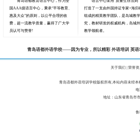
青岛语都教育语言中心，作为全
语言中心采用“质量生存法则”
国AAA级语言中心，秉承“平等教育、
打造了一支由外国持证专家+海归
惠及大众”的原则，以公平合理的收
组成的精英教学团队，是岛城教
费，超一流教学质量，赢得了广大学
究，教材研发的权威机构，岛城
员认可与赞誉!
教学领航者。
青岛语都外语学校——因为专业，所以精彩
外语培训
英语
关于我们
|
荣誉资
青岛语都外语培训学校版权所有,本站内容未经
电话
地址：山东省青岛市市
鲁I