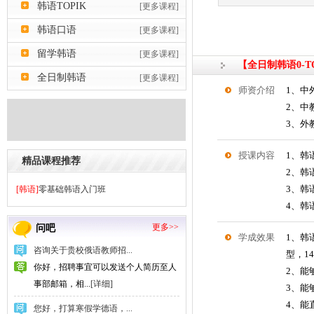
韩语TOPIK
[更多课程]
韩语口语
[更多课程]
留学韩语
[更多课程]
【全日制韩语0-T
全日制韩语
[更多课程]
师资介绍
1、中
2、中
3、外
授课内容
1、韩
精品课程推荐
2、韩
3、韩
[韩语]
零基础韩语入门班
4、韩
更多>>
问吧
学成效果
1、韩
咨询关于贵校俄语教师招...
型，1
你好，招聘事宜可以发送个人简历至人
2、能
事部邮箱，相...
[详细]
3、能
4、能
您好，打算寒假学德语，...