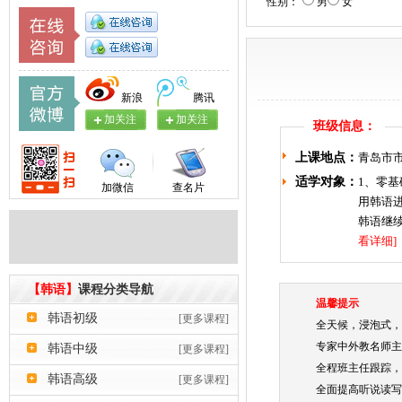
性别：
男
女
新浪
腾讯
加关注
加关注
班级信息：
上课地点：
青岛市
适学对象：
1、零基
加微信
查名片
用韩语
韩语继
看详细]
【韩语】
课程分类导航
温馨提示
韩语初级
[更多课程]
全天候，浸泡式，
专家中外教名师主
韩语中级
[更多课程]
全程班主任跟踪，
韩语高级
[更多课程]
全面提高听说读写