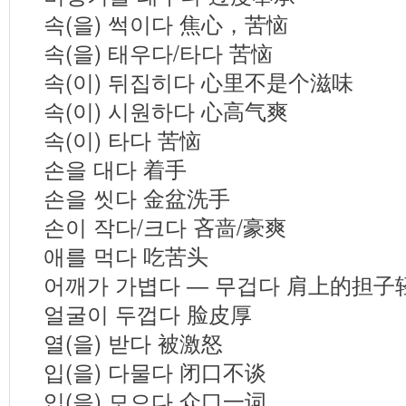
속(을) 썩이다 焦心，苦恼
속(을) 태우다/타다 苦恼
속(이) 뒤집히다 心里不是个滋味
속(이) 시원하다 心高气爽
속(이) 타다 苦恼
손을 대다 着手
손을 씻다 金盆洗手
손이 작다/크다 吝啬/豪爽
애를 먹다 吃苦头
어깨가 가볍다 ― 무겁다 肩上的担子
얼굴이 두껍다 脸皮厚
열(을) 받다 被激怒
입(을) 다물다 闭口不谈
입(을) 모으다 众口一词