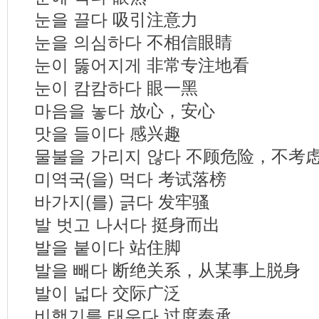
눈을 끌다 吸引注意力
눈을 의심하다 不相信眼睛
눈이 뚫어지게 非常专注地看
눈이 캄캄하다 眼一黑
마음을 놓다 放心，安心
맛을 들이다 感兴趣
물불을 가리지 않다 不顾危险，不考
미역국(을) 먹다 考试落榜
바가지(를) 긁다 发牢骚
발 벗고 나서다 挺身而出
발을 붙이다 站住脚
발을 빼다 断绝关系，从某事上脱身
발이 넓다 交际广泛
비행기를 태우다 过度奉承