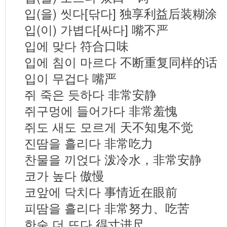
입(을) 씻다[닦다] 独享利益后装糊涂
입(이) 가볍다[싸다] 嘴不严
입에 맞다 符合口味
입에 침이 마르다 不断重复同样的话
입이 무겁다 嘴严
쥐 죽은 듯하다 非常安静
쥐구멍에 들어가다 非常羞愧
쥐도 새도 모르게 天不知鬼不觉
진땀을 흘리다 非常吃力
찬물을 끼얹다 泼冷水，非常安静
코가 높다 傲慢
코앞에 닥치다 事情近在眼前
피땀을 흘리다 非常努力、吃苦
한술 더 뜨다 得寸进尺