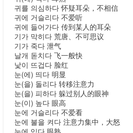
귀를 의심하다 怀疑耳朵，不相信
귀에 거슬리다 不爱听
귀에 들어가다 传到某人的耳朵
기가 막히다 荒唐、不可思议
기가 죽다 泄气
날개 돋치다 飞一般快
낯이 뜨겁다 脸红
눈(에) 띄다 明显
눈(을) 돌리다 转移注意力
눈(을) 피하다 躲过别人的眼神
눈(이) 높다 眼高
눈에 거슬리다 不爱看
눈에 불을 켜다 注意力集中，大怒
눈에 익다 眼熟