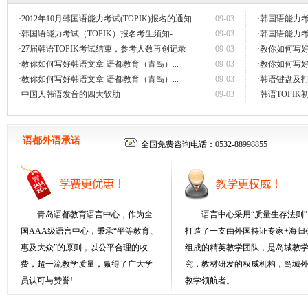
·2012年10月韩国语能力考试(TOPIK)报名的通知
09-03
·韩国语能力考
·韩国语能力考试（TOPIK）报名考生须知-...
09-03
·韩国语能力考
·27届韩语TOPIK考试结束，参考人数再创记录
09-03
·教你如何写好
·教你如何写好韩语文章-语都教育（青岛）...
09-03
·教你如何写好
·教你如何写好韩语文章-语都教育（青岛）...
09-03
·韩语键盘及打
·中国人韩语发音的四大软肋
09-03
·韩语TOPIK
语都外语承诺
全国免费咨询电话：0532-88998855
青岛语都教育语言中心，作为全
语言中心采用“质量生存法则”
国AAA级语言中心，秉承“平等教育、
打造了一支由外国持证专家+海归
惠及大众”的原则，以公平合理的收
组成的精英教学团队，是岛城教
费，超一流教学质量，赢得了广大学
究，教材研发的权威机构，岛城
员认可与赞誉!
教学领航者。