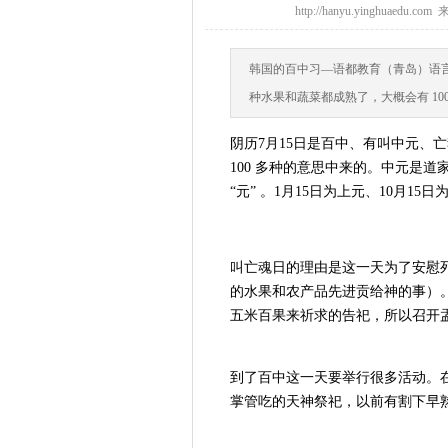
http://hanyu.yinghuae
韩国的百中习—语都教育（青岛）语言
种水果和蔬菜都成熟了，大概会有 10
阴历7月15日是百中、有叫中元、
100 多种的意思中来的。中元是
“元” 。1月15日为上元、10月1
叫亡魂日的理由是这一天为了安慰
的水果和农产品先进贡给神的事）。
五米百果来祈求的告祀，所以召开
到了百中这一天要举行很多活动。
掌管吃的天神祭祀，以前有割下早