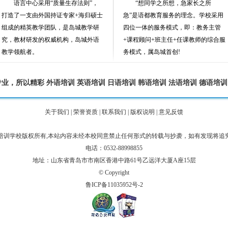
语言中心采用“质量生存法则”，
“想同学之所想，急家长之所
打造了一支由外国持证专家+海归硕士
急”是语都教育服务的理念。学校采用
组成的精英教学团队，是岛城教学研
四位一体的服务模式，即：教务主管
究，教材研发的权威机构，岛城外语
+课程顾问+班主任+任课教师的综合服
教学领航者。
务模式，属岛城首创!
专业，所以精彩
外语培训
英语培训
日语培训
韩语培训
法语培训
德语培训
关于我们
|
荣誉资质
|
联系我们
|
版权说明
|
意见反馈
培训学校版权所有,本站内容未经本校同意禁止任何形式的转载与抄袭，如有发现将追
电话：0532-88998855
地址：山东省青岛市市南区香港中路61号乙远洋大厦A座15层
©
Copyright
鲁ICP备11035952号-2