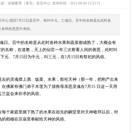
du.com 来源：语都教育（青岛）语言中心 发布时间：2012-09-04 13:33:15
中心 阴历7月15日是百中、有叫中元、亡魂日。百中的名称是从此时各
0 多种的意思中来的。
亡魂日。百中的名称是从此时各种水果和蔬菜都成熟了，大概会有
道家的名称，在道教，天上的仙官一年三次察看人间的善恶，此时叫
5日为下元、7月15日为中元，叫三元，在1月15日有祭祀的风俗。
死去的灵魂摆上酒、饭菜、水果，祭祀天神（那一年，把刚产出来
在佛家有佛门弟子木莲为了拯救母亲恶灵魂在7月15 日这一天用
盂兰盆会来祈求的风俗。
在每个家庭里摘下熟了的水果在祖先的嗣堂里对天神敬拜以后，对
熟的稻穗在宗庙里奉献给天神的风俗。