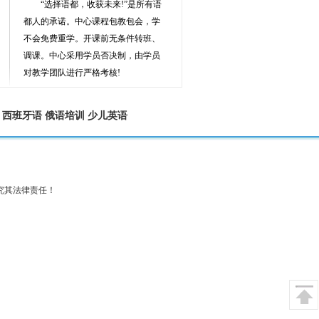
“选择语都，收获未来!”是所有语
都人的承诺。中心课程包教包会，学
不会免费重学。开课前无条件转班、
调课。中心采用学员否决制，由学员
对教学团队进行严格考核!
西班牙语
俄语培训
少儿英语
究其法律责任！