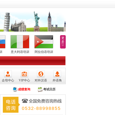
更
多
训
意大利语培训
阿拉伯语培训
企培中心
VIP中心
对外汉语
外语角
成绩查询
考试日历
0532-88998855