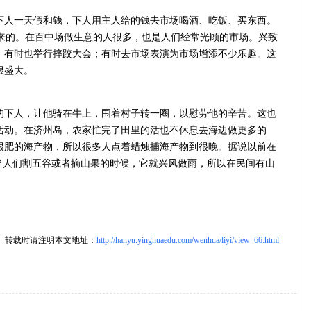
下人一天假和钱，下人用主人给的钱去市场喝酒、吃饭、买东西。
里来的。在百中场做生意的人很多，也是人们经常光顾的市场。兴致
，有时也举行摔跤大会；有时去市场表演为市场增添不少乐趣。这
很盛大。
的下人，让他骑在牛上，围着村子转一圈，以慰劳他的辛苦。这也
活动。在济州岛，农家忙完了田里的活也不休息去海边做更多的
很肥的海产物，所以很多人点着蜡烛捕海产物到很晚。据说以前在
，当人们割五谷或者摘山果的时候，它就兴风做雨，所以在民间有山
转载时请注明本文地址：
http://hanyu.yinghuaedu.com/wenhua/liyi/view_66.html