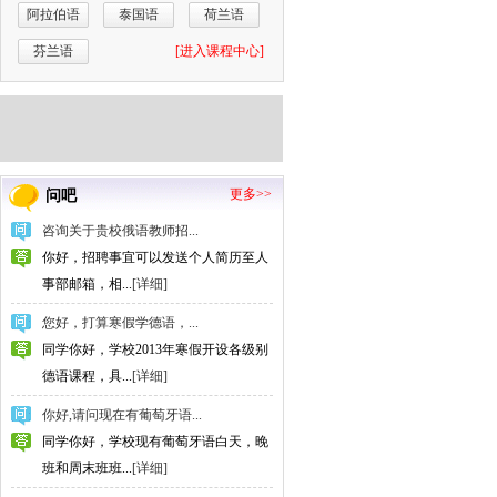
阿拉伯语
泰国语
荷兰语
芬兰语
[进入课程中心]
更多>>
问吧
咨询关于贵校俄语教师招...
你好，招聘事宜可以发送个人简历至人
事部邮箱，相...
[详细]
您好，打算寒假学德语，...
同学你好，学校2013年寒假开设各级别
德语课程，具...
[详细]
你好,请问现在有葡萄牙语...
同学你好，学校现有葡萄牙语白天，晚
班和周末班班...
[详细]