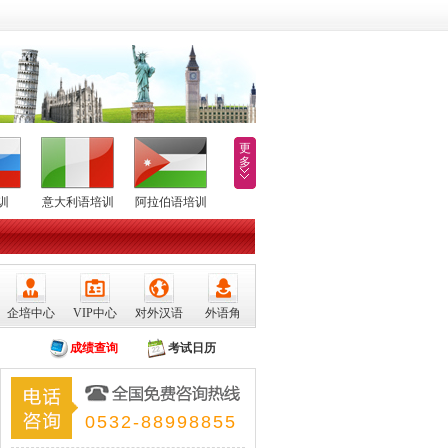
更
多
训
意大利语培训
阿拉伯语培训
企培中心
VIP中心
对外汉语
外语角
成绩查询
考试日历
0532-88998855