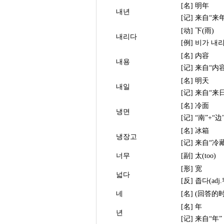
[名] 明年
내년
[记] 来自“来
[动] 下(雨)
내리다
[例] 비가 내
[名] 内容
내용
[记] 来自“内
[名] 明天
내일
[记] 来自“来
[名] 冷面
냉면
[记] “南”+“边
[名] 冰箱
냉장고
[记] 来自“冷
너무
[副] 太(too)
[形] 宽
넓다
[反] 좁다(adj.
네
[名] (回答的
[名] 年
년
[记] 来自“年”