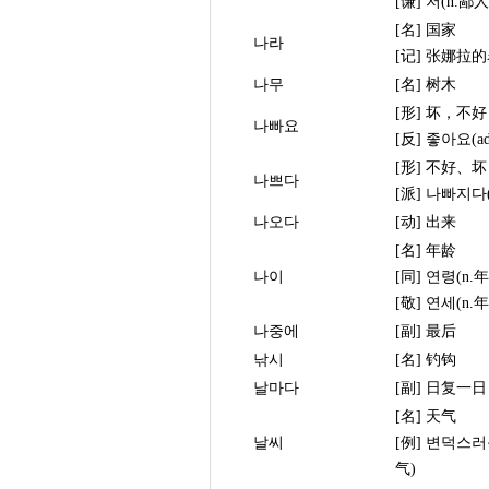
[谦] 저(n.鄙人
[名] 国家
나라
[记] 张娜拉
나무
[名] 树木
[形] 坏，不好
나빠요
[反] 좋아요(ad
[形] 不好、坏
나쁘다
[派] 나빠지다(
나오다
[动] 出来
[名] 年龄
나이
[同] 연령(n.
[敬] 연세(n.
나중에
[副] 最后
낚시
[名] 钓钩
날마다
[副] 日复一
[名] 天气
날씨
[例] 변덕스
气)