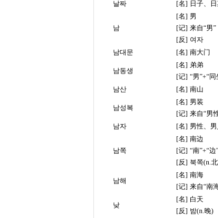
날짜
[名] 日子、
[名] 男
남
[记] 来自“男”
[反] 여자
남대문
[名] 南大门
[名] 弟弟
남동생
[记] “男”+“同
남산
[名] 南山
[名] 男装
남성복
[记] 来自“男
남자
[名] 男性、
[名] 南边
남쪽
[记] “南”+“边
[反] 북쪽(n.
[名] 南海
남해
[记] 来自“南
[名] 白天
낮
[反] 밤(n.晚)