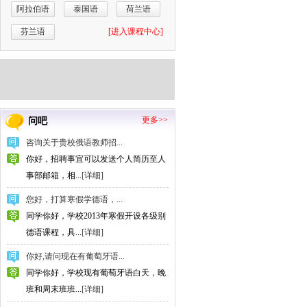
阿拉伯语
泰国语
荷兰语
芬兰语
[进入课程中心]
更多>>
问吧
咨询关于贵校俄语教师招...
你好，招聘事宜可以发送个人简历至人
事部邮箱，相...
[详细]
您好，打算寒假学德语，...
同学你好，学校2013年寒假开设各级别
德语课程，具...
[详细]
你好,请问现在有葡萄牙语...
同学你好，学校现有葡萄牙语白天，晚
班和周末班班...
[详细]