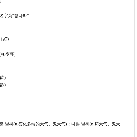
)
的名字为“장나라”
j.好)
vt.变坏)
年龄)
年龄)
日
러운 날씨(n.变化多端的天气、鬼天气)；나쁜 날씨(n.坏天气、鬼天