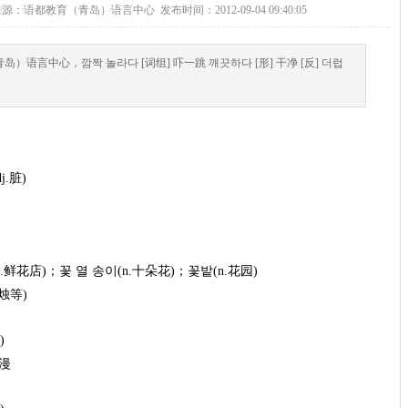
du.com 来源：语都教育（青岛）语言中心 发布时间：2012-09-04 09:40:05
岛）语言中心，깜짝 놀라다 [词组] 吓一跳 깨끗하다 [形] 干净 [反] 더럽
j.脏)
(n.鲜花店)；꽃 열 송이(n.十朵花)；꽃밭(n.花园)
蜡烛等)
)
弥漫