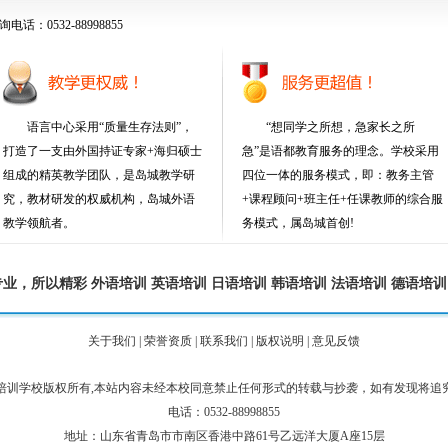
话：0532-88998855
语言中心采用“质量生存法则”，
“想同学之所想，急家长之所
打造了一支由外国持证专家+海归硕士
急”是语都教育服务的理念。学校采用
组成的精英教学团队，是岛城教学研
四位一体的服务模式，即：教务主管
究，教材研发的权威机构，岛城外语
+课程顾问+班主任+任课教师的综合服
教学领航者。
务模式，属岛城首创!
专业，所以精彩
外语培训
英语培训
日语培训
韩语培训
法语培训
德语培训
关于我们
|
荣誉资质
|
联系我们
|
版权说明
|
意见反馈
培训学校版权所有,本站内容未经本校同意禁止任何形式的转载与抄袭，如有发现将追
电话：0532-88998855
地址：山东省青岛市市南区香港中路61号乙远洋大厦A座15层