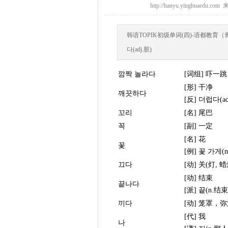
http://hanyu.yinghuae
韩语TOPIK初级单词(四)-语都教育（青
다(adj.脏)
깜짝 놀라다
[词组] 吓一跳
[形] 干净
깨끗하다
[反] 더럽다(ad
꼬리
[名] 尾巴
꼭
[副] 一定
[名] 花
꽃
[例] 꽃 가게
끄다
[动] 关(灯, 
[动] 结束
끝나다
[派] 끝(n.结束
끼다
[动] 笼罩，
[代] 我
나